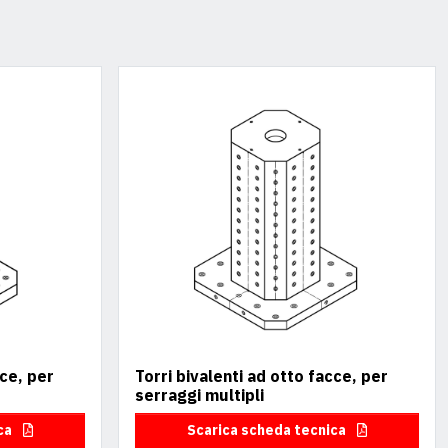
cce, per
Torri bivalenti ad otto facce, per
serraggi multipli
ica
Scarica scheda tecnica