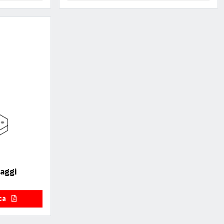
raggi
ica