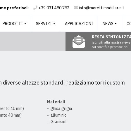
me preferisci:
+39 031.480.782
info@morettimodulare.it
PRODOTTI
SERVIZI
APPLICAZIONI
NEWS
C
RESTA SINTONIZZ
iscriviti alla nostra new
su novità e promozioni
 in diverse altezze standard; realizziamo torri custom
Materiali
mento
4
0 mm)
ghisa grigia
ento
4
0 mm)
alluminio
Granisint