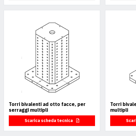
Torri bivalenti ad otto facce, per
Torri bival
serraggi multipli
multipli
Scarica scheda tecnica
Scar