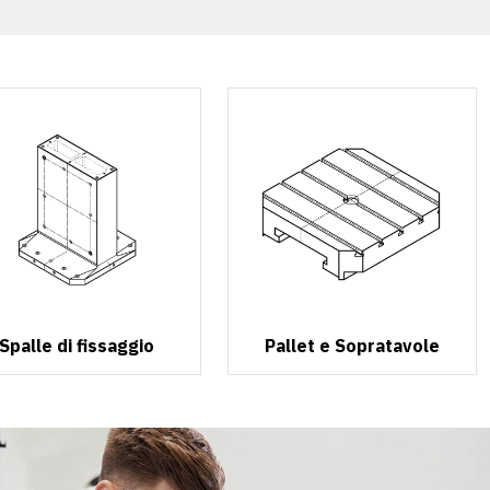
Spalle di fissaggio
Pallet e Sopratavole